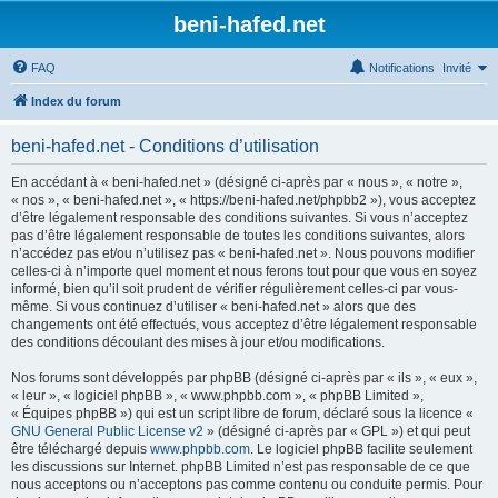
beni-hafed.net
FAQ
Notifications
Invité
Index du forum
beni-hafed.net - Conditions d’utilisation
En accédant à « beni-hafed.net » (désigné ci-après par « nous », « notre »,
« nos », « beni-hafed.net », « https://beni-hafed.net/phpbb2 »), vous acceptez
d’être légalement responsable des conditions suivantes. Si vous n’acceptez
pas d’être légalement responsable de toutes les conditions suivantes, alors
n’accédez pas et/ou n’utilisez pas « beni-hafed.net ». Nous pouvons modifier
celles-ci à n’importe quel moment et nous ferons tout pour que vous en soyez
informé, bien qu’il soit prudent de vérifier régulièrement celles-ci par vous-
même. Si vous continuez d’utiliser « beni-hafed.net » alors que des
changements ont été effectués, vous acceptez d’être légalement responsable
des conditions découlant des mises à jour et/ou modifications.
Nos forums sont développés par phpBB (désigné ci-après par « ils », « eux »,
« leur », « logiciel phpBB », « www.phpbb.com », « phpBB Limited »,
« Équipes phpBB ») qui est un script libre de forum, déclaré sous la licence «
GNU General Public License v2
» (désigné ci-après par « GPL ») et qui peut
être téléchargé depuis
www.phpbb.com
. Le logiciel phpBB facilite seulement
les discussions sur Internet. phpBB Limited n’est pas responsable de ce que
nous acceptons ou n’acceptons pas comme contenu ou conduite permis. Pour