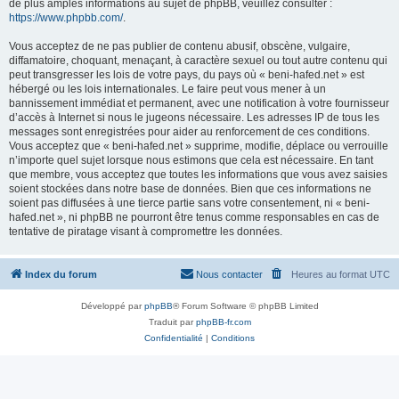
de plus amples informations au sujet de phpBB, veuillez consulter :
https://www.phpbb.com/
.
Vous acceptez de ne pas publier de contenu abusif, obscène, vulgaire,
diffamatoire, choquant, menaçant, à caractère sexuel ou tout autre contenu qui
peut transgresser les lois de votre pays, du pays où « beni-hafed.net » est
hébergé ou les lois internationales. Le faire peut vous mener à un
bannissement immédiat et permanent, avec une notification à votre fournisseur
d’accès à Internet si nous le jugeons nécessaire. Les adresses IP de tous les
messages sont enregistrées pour aider au renforcement de ces conditions.
Vous acceptez que « beni-hafed.net » supprime, modifie, déplace ou verrouille
n’importe quel sujet lorsque nous estimons que cela est nécessaire. En tant
que membre, vous acceptez que toutes les informations que vous avez saisies
soient stockées dans notre base de données. Bien que ces informations ne
soient pas diffusées à une tierce partie sans votre consentement, ni « beni-
hafed.net », ni phpBB ne pourront être tenus comme responsables en cas de
tentative de piratage visant à compromettre les données.
Index du forum
Nous contacter
Heures au format
UTC
Développé par
phpBB
® Forum Software © phpBB Limited
Traduit par
phpBB-fr.com
Confidentialité
|
Conditions