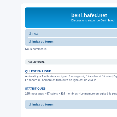
beni-hafed.net
Discussions autour de Beni Hafed
FAQ
Index du forum
Nous sommes le
Aucun forum.
QUI EST EN LIGNE
Au total il y a
1
utilisateur en ligne : 1 enregistré, 0 invisible et 0 invité (
Le record du nombre d’utilisateurs en ligne est de
223
, le
STATISTIQUES
265
messages •
87
sujets •
114
membres • Le membre enregistré le plus
Index du forum