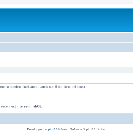
d’après le nombre d’utilisateurs actifs ces 5 dernières minutes)
 récent est
interestin_yhOt
.
Développé par
phpBB
® Forum Software © phpBB Limited