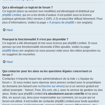
Qui a développé ce logiciel de forum ?
Ce logiciel (dans sa version non modifiée) est développé et distribué par
phpBB Limited
, qui en a les droits d’auteur. Il est publié sous la licence
publique générale GNU version 2 (GPL-2.0) et peut être diffusé librement. Pour
plus d’informations, visitez la page «
À propos de phpBB
» (en anglais).
Haut
Pourquoi la fonctionnalité X n’est pas disponible ?
Ce logiciel a été développé et mis sous licence par phpBB Limited. Si vous
pensez qu’une fonctionnalité nécessite d’être ajoutée, visitez la page
phpBB Ideas
(en anglais) où vous pouvez voter pour des idées proposées ou
en suggérer de nouvelles.
Haut
Qui contacter pour les abus ou les questions légales concernant ce
forum ?
Contactez n’importe lequel des administrateurs de la liste « L’équipe du
forum ». Si vous restez sans réponse alors prenez contact avec le propriétaire
du domaine (en faisant une
recherche sur whois
) ou si un service gratuit est
utilisé (exemple : Yahoo!, Free, f2s.com, etc.), avec le service de gestion ou des
abus. Notez que phpBB Limited
n’a absolument aucun contrôle
et ne peut
être, en aucun cas, tenu pour responsable sur
comment
,
où
ou
par qui
ce
forum est utilisé. Il est inutile de contacter phpBB Limited pour toute question