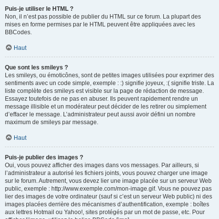
Puis-je utiliser le HTML ?
Non, il n’est pas possible de publier du HTML sur ce forum. La plupart des
mises en forme permises par le HTML peuvent être appliquées avec les
BBCodes.
Haut
Que sont les smileys ?
Les smileys, ou émoticônes, sont de petites images utilisées pour exprimer des
sentiments avec un code simple, exemple : :) signifie joyeux, :( signifie triste. La
liste complète des smileys est visible sur la page de rédaction de message.
Essayez toutefois de ne pas en abuser. Ils peuvent rapidement rendre un
message illisible et un modérateur peut décider de les retirer ou simplement
d’effacer le message. L’administrateur peut aussi avoir défini un nombre
maximum de smileys par message.
Haut
Puis-je publier des images ?
Oui, vous pouvez afficher des images dans vos messages. Par ailleurs, si
l’administrateur a autorisé les fichiers joints, vous pouvez charger une image
sur le forum. Autrement, vous devez lier une image placée sur un serveur Web
public, exemple : http://www.exemple.com/mon-image.gif. Vous ne pouvez pas
lier des images de votre ordinateur (sauf si c’est un serveur Web public) ni des
images placées derrière des mécanismes d’authentification, exemple : boîtes
aux lettres Hotmail ou Yahoo!, sites protégés par un mot de passe, etc. Pour