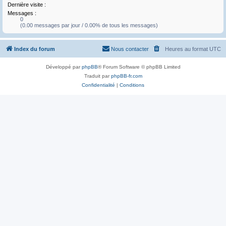
Dernière visite :
Messages :
0
(0.00 messages par jour / 0.00% de tous les messages)
Index du forum
Nous contacter
Heures au format
UTC
Développé par
phpBB
® Forum Software © phpBB Limited
Traduit par
phpBB-fr.com
Confidentialité
|
Conditions