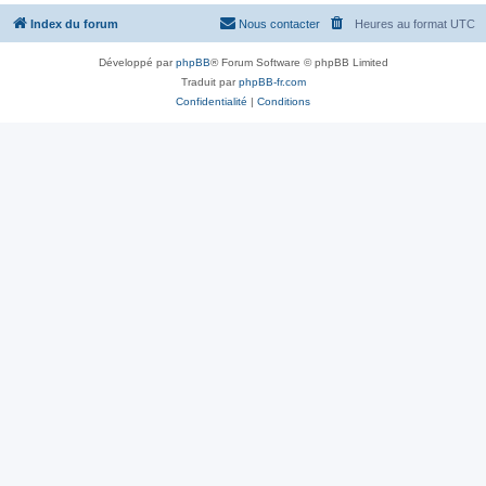
Index du forum
Nous contacter
Heures au format
UTC
Développé par
phpBB
® Forum Software © phpBB Limited
Traduit par
phpBB-fr.com
Confidentialité
|
Conditions