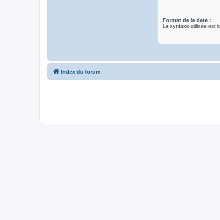
Format de la date :
La syntaxe utilisée est i
Index du forum