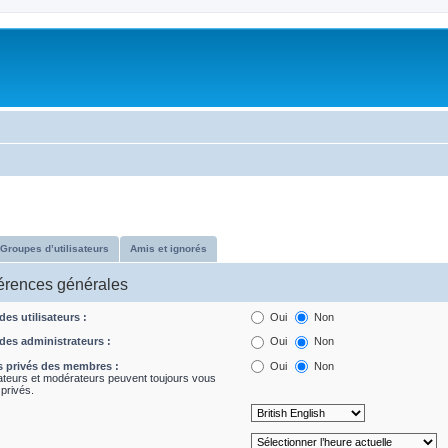
Groupes d’utilisateurs
Amis et ignorés
férences générales
des utilisateurs :
Oui
Non
 des administrateurs :
Oui
Non
s privés des membres :
Oui
Non
ateurs et modérateurs peuvent toujours vous
privés.