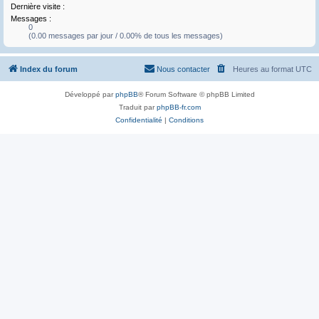
Dernière visite :
Messages :
0
(0.00 messages par jour / 0.00% de tous les messages)
Index du forum
Nous contacter
Heures au format
UTC
Développé par
phpBB
® Forum Software © phpBB Limited
Traduit par
phpBB-fr.com
Confidentialité
|
Conditions