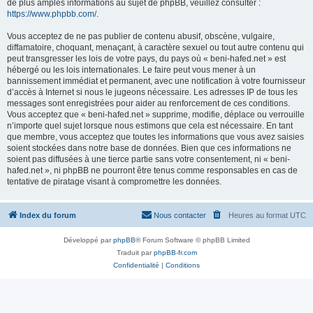
de plus amples informations au sujet de phpBB, veuillez consulter :
https://www.phpbb.com/
.
Vous acceptez de ne pas publier de contenu abusif, obscène, vulgaire,
diffamatoire, choquant, menaçant, à caractère sexuel ou tout autre contenu qui
peut transgresser les lois de votre pays, du pays où « beni-hafed.net » est
hébergé ou les lois internationales. Le faire peut vous mener à un
bannissement immédiat et permanent, avec une notification à votre fournisseur
d’accès à Internet si nous le jugeons nécessaire. Les adresses IP de tous les
messages sont enregistrées pour aider au renforcement de ces conditions.
Vous acceptez que « beni-hafed.net » supprime, modifie, déplace ou verrouille
n’importe quel sujet lorsque nous estimons que cela est nécessaire. En tant
que membre, vous acceptez que toutes les informations que vous avez saisies
soient stockées dans notre base de données. Bien que ces informations ne
soient pas diffusées à une tierce partie sans votre consentement, ni « beni-
hafed.net », ni phpBB ne pourront être tenus comme responsables en cas de
tentative de piratage visant à compromettre les données.
Index du forum
Nous contacter
Heures au format
UTC
Développé par
phpBB
® Forum Software © phpBB Limited
Traduit par
phpBB-fr.com
Confidentialité
|
Conditions