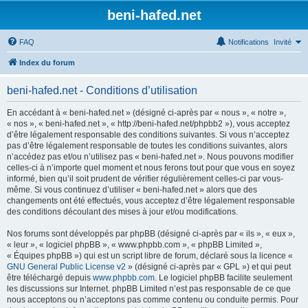
beni-hafed.net
FAQ
Notifications
Invité
Index du forum
beni-hafed.net - Conditions d’utilisation
En accédant à « beni-hafed.net » (désigné ci-après par « nous », « notre »,
« nos », « beni-hafed.net », « http://beni-hafed.net/phpbb2 »), vous acceptez
d’être légalement responsable des conditions suivantes. Si vous n’acceptez
pas d’être légalement responsable de toutes les conditions suivantes, alors
n’accédez pas et/ou n’utilisez pas « beni-hafed.net ». Nous pouvons modifier
celles-ci à n’importe quel moment et nous ferons tout pour que vous en soyez
informé, bien qu’il soit prudent de vérifier régulièrement celles-ci par vous-
même. Si vous continuez d’utiliser « beni-hafed.net » alors que des
changements ont été effectués, vous acceptez d’être légalement responsable
des conditions découlant des mises à jour et/ou modifications.
Nos forums sont développés par phpBB (désigné ci-après par « ils », « eux »,
« leur », « logiciel phpBB », « www.phpbb.com », « phpBB Limited »,
« Équipes phpBB ») qui est un script libre de forum, déclaré sous la licence «
GNU General Public License v2
» (désigné ci-après par « GPL ») et qui peut
être téléchargé depuis
www.phpbb.com
. Le logiciel phpBB facilite seulement
les discussions sur Internet. phpBB Limited n’est pas responsable de ce que
nous acceptons ou n’acceptons pas comme contenu ou conduite permis. Pour