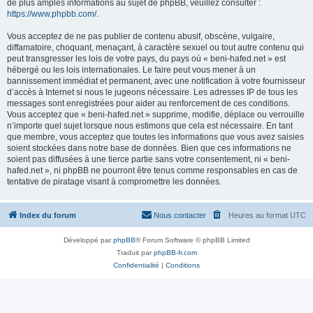
de plus amples informations au sujet de phpBB, veuillez consulter :
https://www.phpbb.com/
.
Vous acceptez de ne pas publier de contenu abusif, obscène, vulgaire,
diffamatoire, choquant, menaçant, à caractère sexuel ou tout autre contenu qui
peut transgresser les lois de votre pays, du pays où « beni-hafed.net » est
hébergé ou les lois internationales. Le faire peut vous mener à un
bannissement immédiat et permanent, avec une notification à votre fournisseur
d’accès à Internet si nous le jugeons nécessaire. Les adresses IP de tous les
messages sont enregistrées pour aider au renforcement de ces conditions.
Vous acceptez que « beni-hafed.net » supprime, modifie, déplace ou verrouille
n’importe quel sujet lorsque nous estimons que cela est nécessaire. En tant
que membre, vous acceptez que toutes les informations que vous avez saisies
soient stockées dans notre base de données. Bien que ces informations ne
soient pas diffusées à une tierce partie sans votre consentement, ni « beni-
hafed.net », ni phpBB ne pourront être tenus comme responsables en cas de
tentative de piratage visant à compromettre les données.
Index du forum
Nous contacter
Heures au format
UTC
Développé par
phpBB
® Forum Software © phpBB Limited
Traduit par
phpBB-fr.com
Confidentialité
|
Conditions