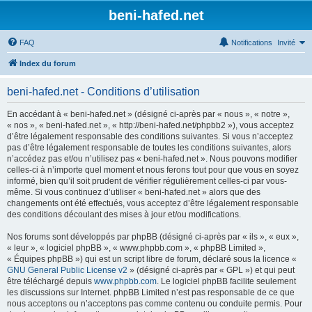
beni-hafed.net
FAQ
Notifications
Invité
Index du forum
beni-hafed.net - Conditions d’utilisation
En accédant à « beni-hafed.net » (désigné ci-après par « nous », « notre »,
« nos », « beni-hafed.net », « http://beni-hafed.net/phpbb2 »), vous acceptez
d’être légalement responsable des conditions suivantes. Si vous n’acceptez
pas d’être légalement responsable de toutes les conditions suivantes, alors
n’accédez pas et/ou n’utilisez pas « beni-hafed.net ». Nous pouvons modifier
celles-ci à n’importe quel moment et nous ferons tout pour que vous en soyez
informé, bien qu’il soit prudent de vérifier régulièrement celles-ci par vous-
même. Si vous continuez d’utiliser « beni-hafed.net » alors que des
changements ont été effectués, vous acceptez d’être légalement responsable
des conditions découlant des mises à jour et/ou modifications.
Nos forums sont développés par phpBB (désigné ci-après par « ils », « eux »,
« leur », « logiciel phpBB », « www.phpbb.com », « phpBB Limited »,
« Équipes phpBB ») qui est un script libre de forum, déclaré sous la licence «
GNU General Public License v2
» (désigné ci-après par « GPL ») et qui peut
être téléchargé depuis
www.phpbb.com
. Le logiciel phpBB facilite seulement
les discussions sur Internet. phpBB Limited n’est pas responsable de ce que
nous acceptons ou n’acceptons pas comme contenu ou conduite permis. Pour