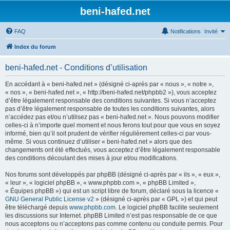
beni-hafed.net
FAQ
Notifications
Invité
Index du forum
beni-hafed.net - Conditions d’utilisation
En accédant à « beni-hafed.net » (désigné ci-après par « nous », « notre »,
« nos », « beni-hafed.net », « http://beni-hafed.net/phpbb2 »), vous acceptez
d’être légalement responsable des conditions suivantes. Si vous n’acceptez
pas d’être légalement responsable de toutes les conditions suivantes, alors
n’accédez pas et/ou n’utilisez pas « beni-hafed.net ». Nous pouvons modifier
celles-ci à n’importe quel moment et nous ferons tout pour que vous en soyez
informé, bien qu’il soit prudent de vérifier régulièrement celles-ci par vous-
même. Si vous continuez d’utiliser « beni-hafed.net » alors que des
changements ont été effectués, vous acceptez d’être légalement responsable
des conditions découlant des mises à jour et/ou modifications.
Nos forums sont développés par phpBB (désigné ci-après par « ils », « eux »,
« leur », « logiciel phpBB », « www.phpbb.com », « phpBB Limited »,
« Équipes phpBB ») qui est un script libre de forum, déclaré sous la licence «
GNU General Public License v2
» (désigné ci-après par « GPL ») et qui peut
être téléchargé depuis
www.phpbb.com
. Le logiciel phpBB facilite seulement
les discussions sur Internet. phpBB Limited n’est pas responsable de ce que
nous acceptons ou n’acceptons pas comme contenu ou conduite permis. Pour