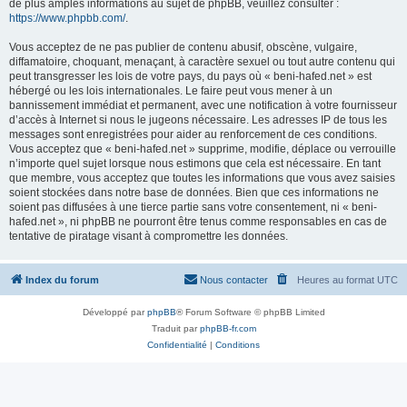
de plus amples informations au sujet de phpBB, veuillez consulter :
https://www.phpbb.com/
.
Vous acceptez de ne pas publier de contenu abusif, obscène, vulgaire,
diffamatoire, choquant, menaçant, à caractère sexuel ou tout autre contenu qui
peut transgresser les lois de votre pays, du pays où « beni-hafed.net » est
hébergé ou les lois internationales. Le faire peut vous mener à un
bannissement immédiat et permanent, avec une notification à votre fournisseur
d’accès à Internet si nous le jugeons nécessaire. Les adresses IP de tous les
messages sont enregistrées pour aider au renforcement de ces conditions.
Vous acceptez que « beni-hafed.net » supprime, modifie, déplace ou verrouille
n’importe quel sujet lorsque nous estimons que cela est nécessaire. En tant
que membre, vous acceptez que toutes les informations que vous avez saisies
soient stockées dans notre base de données. Bien que ces informations ne
soient pas diffusées à une tierce partie sans votre consentement, ni « beni-
hafed.net », ni phpBB ne pourront être tenus comme responsables en cas de
tentative de piratage visant à compromettre les données.
Index du forum
Nous contacter
Heures au format
UTC
Développé par
phpBB
® Forum Software © phpBB Limited
Traduit par
phpBB-fr.com
Confidentialité
|
Conditions