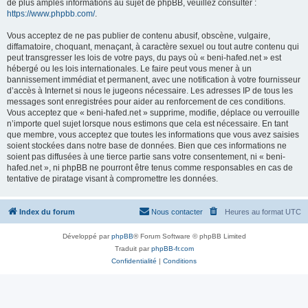
de plus amples informations au sujet de phpBB, veuillez consulter :
https://www.phpbb.com/
.
Vous acceptez de ne pas publier de contenu abusif, obscène, vulgaire,
diffamatoire, choquant, menaçant, à caractère sexuel ou tout autre contenu qui
peut transgresser les lois de votre pays, du pays où « beni-hafed.net » est
hébergé ou les lois internationales. Le faire peut vous mener à un
bannissement immédiat et permanent, avec une notification à votre fournisseur
d’accès à Internet si nous le jugeons nécessaire. Les adresses IP de tous les
messages sont enregistrées pour aider au renforcement de ces conditions.
Vous acceptez que « beni-hafed.net » supprime, modifie, déplace ou verrouille
n’importe quel sujet lorsque nous estimons que cela est nécessaire. En tant
que membre, vous acceptez que toutes les informations que vous avez saisies
soient stockées dans notre base de données. Bien que ces informations ne
soient pas diffusées à une tierce partie sans votre consentement, ni « beni-
hafed.net », ni phpBB ne pourront être tenus comme responsables en cas de
tentative de piratage visant à compromettre les données.
Index du forum
Nous contacter
Heures au format
UTC
Développé par
phpBB
® Forum Software © phpBB Limited
Traduit par
phpBB-fr.com
Confidentialité
|
Conditions