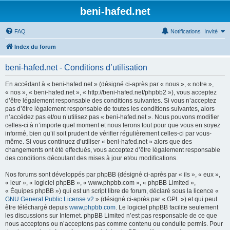
beni-hafed.net
FAQ
Notifications
Invité
Index du forum
beni-hafed.net - Conditions d’utilisation
En accédant à « beni-hafed.net » (désigné ci-après par « nous », « notre »,
« nos », « beni-hafed.net », « http://beni-hafed.net/phpbb2 »), vous acceptez
d’être légalement responsable des conditions suivantes. Si vous n’acceptez
pas d’être légalement responsable de toutes les conditions suivantes, alors
n’accédez pas et/ou n’utilisez pas « beni-hafed.net ». Nous pouvons modifier
celles-ci à n’importe quel moment et nous ferons tout pour que vous en soyez
informé, bien qu’il soit prudent de vérifier régulièrement celles-ci par vous-
même. Si vous continuez d’utiliser « beni-hafed.net » alors que des
changements ont été effectués, vous acceptez d’être légalement responsable
des conditions découlant des mises à jour et/ou modifications.
Nos forums sont développés par phpBB (désigné ci-après par « ils », « eux »,
« leur », « logiciel phpBB », « www.phpbb.com », « phpBB Limited »,
« Équipes phpBB ») qui est un script libre de forum, déclaré sous la licence «
GNU General Public License v2
» (désigné ci-après par « GPL ») et qui peut
être téléchargé depuis
www.phpbb.com
. Le logiciel phpBB facilite seulement
les discussions sur Internet. phpBB Limited n’est pas responsable de ce que
nous acceptons ou n’acceptons pas comme contenu ou conduite permis. Pour