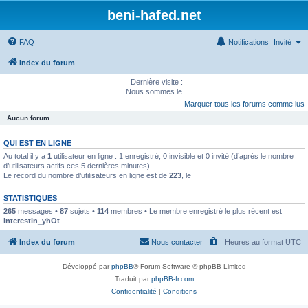
beni-hafed.net
FAQ
Notifications
Invité
Index du forum
Dernière visite :
Nous sommes le
Marquer tous les forums comme lus
Aucun forum.
QUI EST EN LIGNE
Au total il y a
1
utilisateur en ligne : 1 enregistré, 0 invisible et 0 invité (d’après le nombre
d’utilisateurs actifs ces 5 dernières minutes)
Le record du nombre d’utilisateurs en ligne est de
223
, le
STATISTIQUES
265
messages •
87
sujets •
114
membres • Le membre enregistré le plus récent est
interestin_yhOt
.
Index du forum
Nous contacter
Heures au format
UTC
Développé par
phpBB
® Forum Software © phpBB Limited
Traduit par
phpBB-fr.com
Confidentialité
|
Conditions