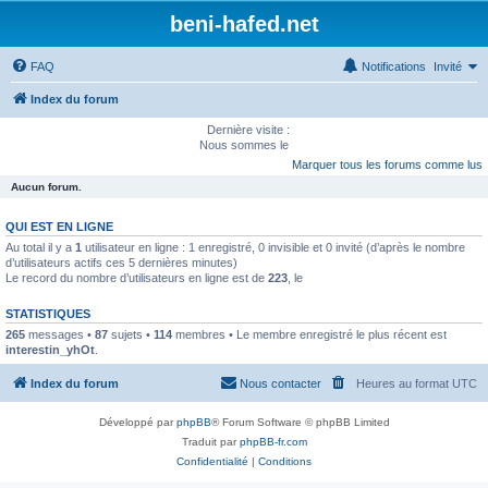
beni-hafed.net
FAQ
Notifications
Invité
Index du forum
Dernière visite :
Nous sommes le
Marquer tous les forums comme lus
Aucun forum.
QUI EST EN LIGNE
Au total il y a
1
utilisateur en ligne : 1 enregistré, 0 invisible et 0 invité (d’après le nombre
d’utilisateurs actifs ces 5 dernières minutes)
Le record du nombre d’utilisateurs en ligne est de
223
, le
STATISTIQUES
265
messages •
87
sujets •
114
membres • Le membre enregistré le plus récent est
interestin_yhOt
.
Index du forum
Nous contacter
Heures au format
UTC
Développé par
phpBB
® Forum Software © phpBB Limited
Traduit par
phpBB-fr.com
Confidentialité
|
Conditions